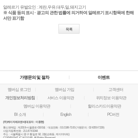
알레르기 유발요인 :
계란,우유,대두,밀,돼지고기
※ 식품 등의 표시 · 광고의 관한 법률에 의거하여 알레르기 표시항목에 한해
서만 표기함
목록
가맹문의 및 절차
이벤트
멤버십 로그인
멤버십 가입
고객센터
개인정보처리방침
서비스 이용약관
위치정보 이용약관
멤버십 이용약관
할리스카드이용약관
BI 소개
English
PC버전
(주)케이지에프앤비(대표자 : 이종현)
통신판매업 :
제2019-서울종로-0193호
대표전화 :
02-2188-7100 (가맹문의 : 02-6350-7229)
사업자등록번호 :
211-87-61044
주소 :
서울특별시 중구 통일로 92, 2층(순화동, 케이지타워)
COPYRIGHT (C) KG F&B. All Rights Reserved.