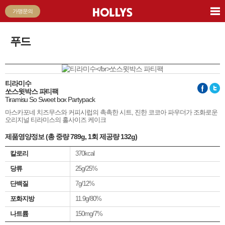
가맹문의
푸드
티라미수
쏘스윗박스 파티팩
Tiramisu So Sweet box Partypack
마스카포네 치즈무스와 커피시럽의 촉촉한 시트, 진한 코코아 파우더가 조화로운
오리지널 티라미스의 홀사이즈 케이크
제품영양정보 (총 중량 789g, 1회 제공량 132g)
칼로리
370kcal
당류
25g/25%
단백질
7g/12%
포화지방
11.9g/80%
나트륨
150mg/7%