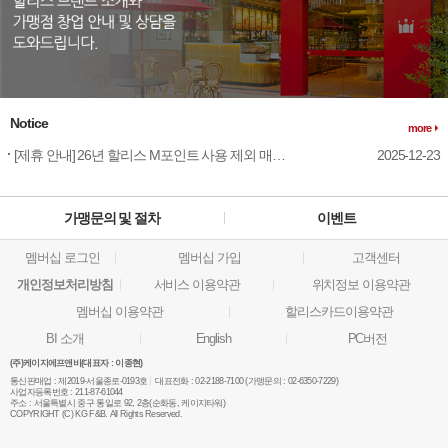
Notice
more
[제휴 안내] 26년 할리스 M포인트 사용 제외 매장 안내
2025-12-23
가맹문의 및 절차
이벤트
멤버십 로그인
멤버십 가입
고객센터
개인정보처리방침
서비스 이용약관
위치정보 이용약관
멤버십 이용약관
할리스카드이용약관
BI 소개
English
PC버전
(주)케이지에프앤비(대표자 : 이종현)
통신판매업 :
제2019-서울종로-0193호
대표전화 :
02-2188-7100 (가맹문의 : 02-6350-7229)
사업자등록번호 :
211-87-61044
주소 :
서울특별시 중구 통일로 92, 2층(순화동, 케이지타워)
COPYRIGHT (C) KG F&B. All Rights Reserved.