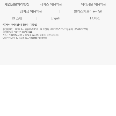
개인정보처리방침
서비스 이용약관
위치정보 이용약관
멤버십 이용약관
할리스카드이용약관
BI 소개
English
PC버전
(주)케이지에프앤비(대표자 : 이종현)
통신판매업 :
제2019-서울종로-0193호
대표전화 :
02-2188-7100 (가맹문의 : 02-6350-7229)
사업자등록번호 :
211-87-61044
주소 :
서울특별시 중구 통일로 92, 2층(순화동, 케이지타워)
COPYRIGHT (C) KG F&B. All Rights Reserved.