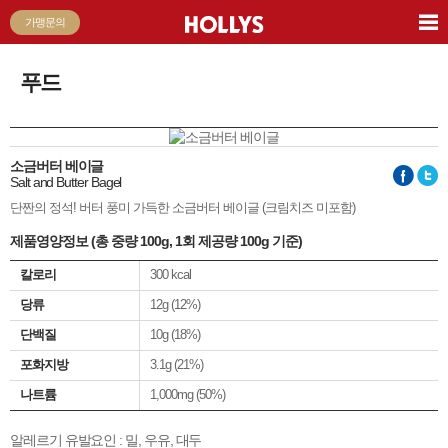
가맹문의
푸드
소금버터 베이글
Salt and Butter Bagel
단짠의 정석! 버터 풍미 가득한 소금버터 베이글 (크림치즈 미포함)
제품영양정보 (총 중량 100g, 1회 제공량 100g 기준)
칼로리
300 kcal
당류
12g (12%)
단백질
10g (18%)
포화지방
3.1g (21%)
나트륨
1,000mg (50%)
알레르기 유발요인 :
밀, 우유, 대두