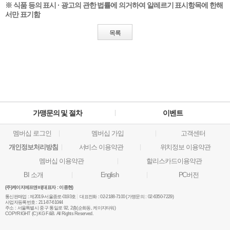
※ 식품 등의 표시 · 광고의 관한 법률에 의거하여 알레르기 표시항목에 한해
서만 표기함
목록
가맹문의 및 절차
이벤트
멤버십 로그인
멤버십 가입
고객센터
개인정보처리방침
서비스 이용약관
위치정보 이용약관
멤버십 이용약관
할리스카드이용약관
BI 소개
English
PC버전
(주)케이지에프앤비(대표자 : 이종현)
통신판매업 :
제2019-서울종로-0193호
대표전화 :
02-2188-7100 (가맹문의 : 02-6350-7229)
사업자등록번호 :
211-87-61044
주소 :
서울특별시 중구 통일로 92, 2층(순화동, 케이지타워)
COPYRIGHT (C) KG F&B. All Rights Reserved.