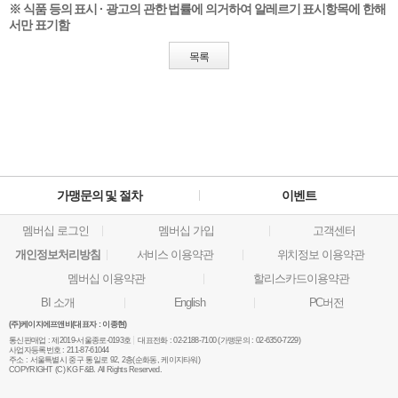
※ 식품 등의 표시 · 광고의 관한 법률에 의거하여 알레르기 표시항목에 한해
서만 표기함
목록
가맹문의 및 절차
이벤트
멤버십 로그인
멤버십 가입
고객센터
개인정보처리방침
서비스 이용약관
위치정보 이용약관
멤버십 이용약관
할리스카드이용약관
BI 소개
English
PC버전
(주)케이지에프앤비(대표자 : 이종현)
통신판매업 :
제2019-서울종로-0193호
대표전화 :
02-2188-7100 (가맹문의 : 02-6350-7229)
사업자등록번호 :
211-87-61044
주소 :
서울특별시 중구 통일로 92, 2층(순화동, 케이지타워)
COPYRIGHT (C) KG F&B. All Rights Reserved.