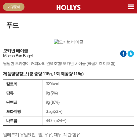
가맹문의
푸드
모카번 베이글
Mocha Bun Bagel
달달한 모카향이 커피와의 완벽조합! 모카번 베이글 (크림치즈 미포함)
제품영양정보 (총 중량 115g, 1회 제공량 115g)
칼로리
320 kcal
당류
9g (9%)
단백질
9g (16%)
포화지방
3.5g (23%)
나트륨
480mg (24%)
알레르기 유발요인 :
밀, 우유, 대두, 계란 함유